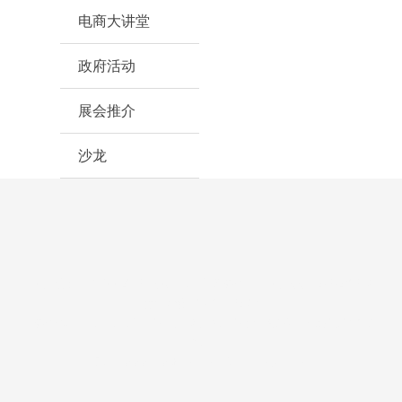
电商大讲堂
政府活动
展会推介
沙龙
客服微信：JMECC2016（小蜜-江门电商协会）
客服QQ：2767240639
咨询热线：0750-3362804
协会地址：江门市江海区东宁路19号1栋（东信大厦A座）四层自编410-A
室
网址：www.jmwsh.com
邮箱：jmecia@qq.com